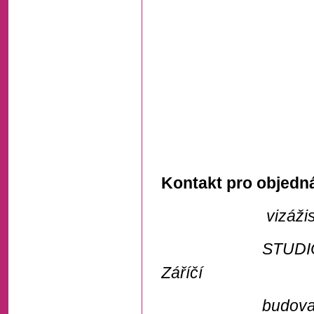
Kontakt pro objedná
vizážistka a
STUDIO VISAGE,
Záříčí
budova obecn