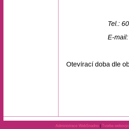
Tel.:
60
E-mail: inano
Otevírací doba dle o
Administrace WebSnadno
|
Tvorba webovýc