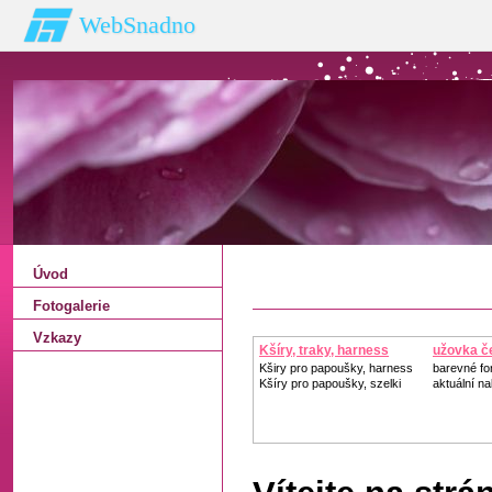
WebSnadno
Úvod
Fotogalerie
Vzkazy
Kšíry, traky, harness
užovka č
Kširy pro papoušky, harness
barevné fo
Kšíry pro papoušky, szelki
aktuální n