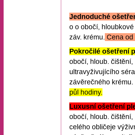
Jednoduché ošetření
o o obočí, hloubkové 
záv. krému.
Cena od 5
Pokročilé ošetření p
obočí, hloub. čištění,
ultravyživujícího sér
závěrečného krému.
půl hodiny.
Luxusní ošetření ple
obočí, hloub. čištění
celého obličeje výživ