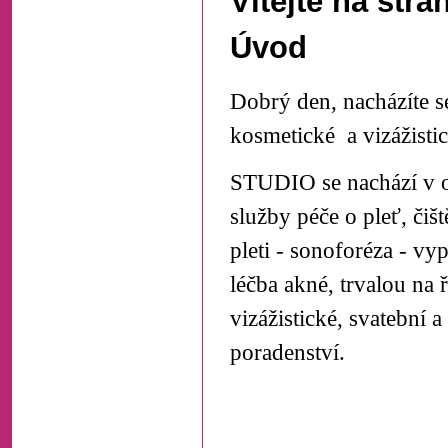
Vítejte na str
Úvod
Dobrý den, nacházíte 
kosmetické a vizážistic
STUDIO se nachází v o
služby péče o pleť, čiš
pleti - sonoforéza - v
léčba akné, trvalou na ř
vizážistické, svatební 
poradenství.